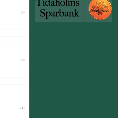
v.15
v.16
v.17