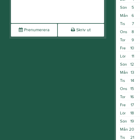
Sön
5
Mån
6
Tis
7
Prenumerera
Skriv ut
Ons
8
Tor
9
Fre
10
Lör
11
Sön
12
Mån
13
Tis
14
Ons
15
Tor
16
Fre
17
Lör
18
Sön
19
Mån
20
Tis
21