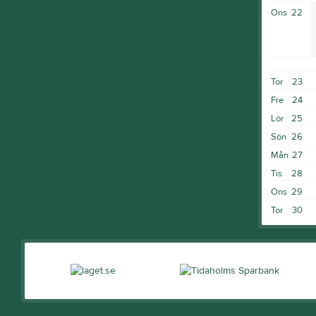
Ons
22
Tor
23
Fre
24
Lör
25
Sön
26
Mån
27
Tis
28
Ons
29
Tor
30