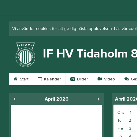
Vi använder cookies för att ge dig bästa upplevelsen. Läs vår coo
IF HV Tidaholm 
Start
Kalender
Bilder
Video
Gäs
April 2026
April 202
Ons
1
Tor
2
Fre
3
Lör
4