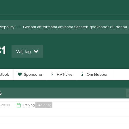
kiepolicy
här
. Genom att fortsätta använda tjänsten godkänner du denna.
81
Välj lag
tbok
Sponsorer
HVT-Live
Om klubben
6
20:00
Träning
Seniorlag
21:30